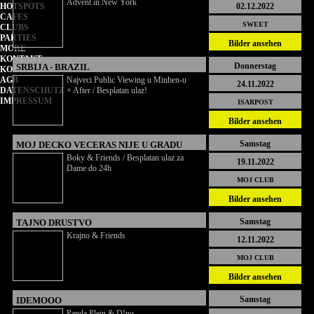
Advent in New York
02.12.2022
HOTSPOTS
CAFES
SWEET
CLUBS
PARTIES
Bilder ansehen
MORE
KONTAKT
Donnerstag
SRBIJA - BRAZIL
KONTAKT
Najveci Public Viewing u Minhen-u
AGB
24.11.2022
+ After / Besplatan ulaz!
DATENSCHUTZ
IMPRESSUM
ISARPOST
Bilder ansehen
Samstag
MOJ DECKO VECERAS NIJE U GRADU
Boky & Friends / Besplatan ulaz za
19.11.2022
Dame do 24h
MOJ CLUB
Bilder ansehen
Samstag
TAJNO DRUSTVO
Krajno & Friends
12.11.2022
MOJ CLUB
Bilder ansehen
Samstag
IDEMOOO
Panda Plein & D!no