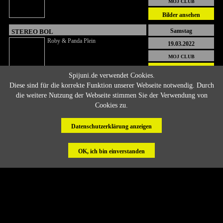
MOJ CLUB
Bilder ansehen
Samstag
STEREO BOL
Roby & Panda Plein
19.03.2022
MOJ CLUB
Bilder ansehen
Spijuni.de verwendet Cookies.
Diese sind für die korrekte Funktion unserer Webseite notwendig. Durch
Samstag
ZURKA, ZURKA
die weitere Nutzung der Webseite stimmen Sie der Verwendung von
Dzekoo & AcA
12.03.2022
Cookies zu.
MOJ CLUB
Bilder ansehen
Datenschutzerklärung anzeigen
OK, ich bin einverstanden
COPYRIGHT
© 2002 - 2026 BY SPIJUNI.DE
INSIDE
KONTAKT
•
AGB
•
DATENSCHUTZ
•
IMPRESSUM