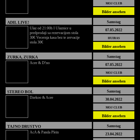
MOJ CLUB
Bilder ansehen
Samstag
ADIL LIVE!
Ulaz od 21:00h I Ulaznice u
07.05.2022
predprodaji sa rezervacijom stola
30€ Vecernja kasa bez te zervacije
HUIRAS
stola 30€
Bilder ansehen
Samstag
ZURKA, ZURKA
Acee & D!no
07.05.2022
MOJ CLUB
Bilder ansehen
Samstag
STEREO BOL
Dzekoo & Acee
30.04.2022
MOJ CLUB
Bilder ansehen
Samstag
TAJNO DRUSTVO
AcA & Panda Plein
23.04.2022