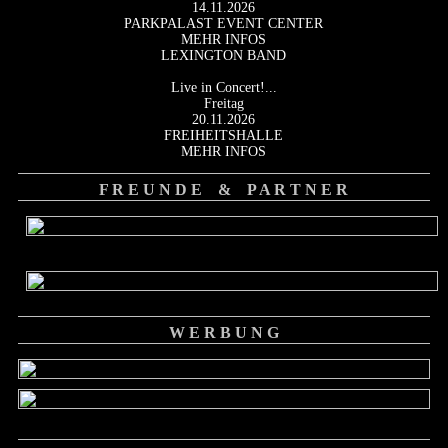
14.11.2026
PARKPALAST EVENT CENTER
MEHR INFOS
LEXINGTON BAND
Live in Concert!...
Freitag
20.11.2026
FREIHEITSHALLE
MEHR INFOS
F R E U N D E & P A R T N E R
W E R B U N G