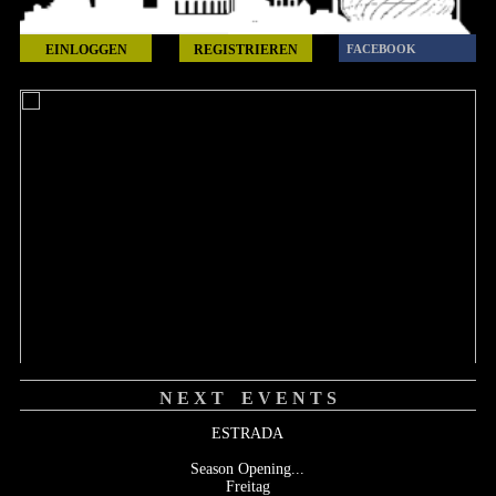
EINLOGGEN
REGISTRIEREN
FACEBOOK
N E X T E V E N T S
ESTRADA
Season Opening...
Freitag