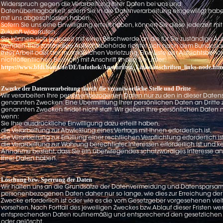
Widerspruch gegen die Verarbeitung Ihrer Daten bei uns und
Datenübertragbarkeit, sofern Sie in die Datenverarbeitung eingewilligt hab
mit uns abgeschlossen haben.
Sofern Sie uns eine Einwilligung erteilt haben, können Sie diese jederzeit mit
Zukunft widerrufen.
Sie können sich jederzeit mit einer Beschwerde an die für Sie zuständige A
wenden. Ihre zuständige Aufsichtsbehörde richtet sich nach dem Bundeslan
Ihrer Arbeit oder der mutmaßlichen Verletzung. Eine Liste der Aufsichtsbehö
nichtöffentlichen Bereich) mit Anschrift finden Sie unter:
https://www.bfdi.bund.de/DE/Infothek/Anschriften_Links/anschriften_links-node.htm
Zwecke der Datenverarbeitung durch die verantwortliche Stelle und Dritte
Wir verarbeiten Ihre personenbezogenen Daten nur zu den in dieser Daten
genannten Zwecken. Eine Übermittlung Ihrer persönlichen Daten an Dritte 
genannten Zwecken findet nicht statt. Wir geben Ihre persönlichen Daten nu
wenn:
Sie Ihre ausdrückliche Einwilligung dazu erteilt haben,
die Verarbeitung zur Abwicklung eines Vertrags mit Ihnen erforderlich ist,
die Verarbeitung zur Erfüllung einer rechtlichen Verpflichtung erforderlich ist
die Verarbeitung zur Wahrung berechtigter Interessen erforderlich ist und k
Annahme besteht, dass Sie ein überwiegendes schutzwürdiges Interesse a
Ihrer Daten haben.
Löschung bzw. Sperrung der Daten
Wir halten uns an die Grundsätze der Datenvermeidung und Datensparsamke
personenbezogenen Daten daher nur so lange, wie dies zur Erreichung de
Zwecke erforderlich ist oder wie es die vom Gesetzgeber vorgesehenen vielf
vorsehen. Nach Fortfall des jeweiligen Zweckes bzw. Ablauf dieser Fristen w
entsprechenden Daten routinemäßig und entsprechend den gesetzlichen V
oder gelöscht.