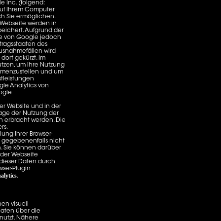
 Inc. (folgend:
 auf Ihrem Computer
h Sie ermöglichen.
 Webseite werden in
eichert. Aufgrund der
sse von Google jedoch
tragsstaaten des
usnahmefällen wird
dort gekürzt. Im
utzen, um Ihre Nutzung
ammenzustellen und um
tleistungen
le Analytics von
ogle
er Website und in der
lage der Nutzung der
n erbracht werden. Die
rs.
ung Ihrer Browser-
ll gegebenenfalls nicht
. Sie können darüber
 der Webseite
 dieser Daten durch
wser-Plugin
alytics
.
en visuell
aten über die
nutzt. Nähere