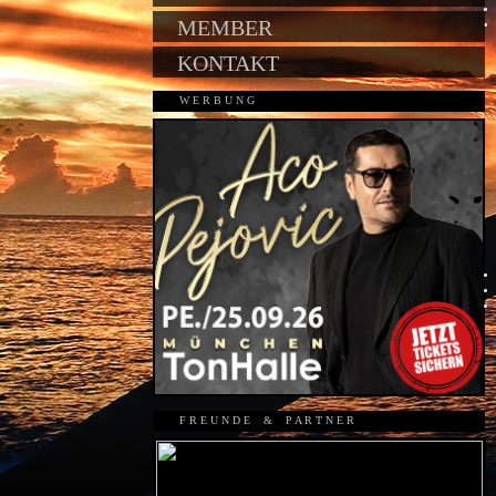
MEMBER
KONTAKT
W E R B U N G
F R E U N D E & P A R T N E R