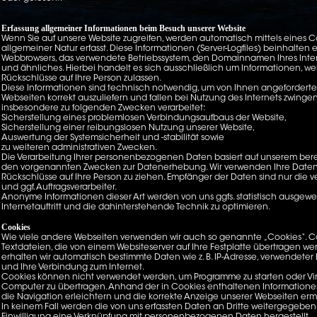
Erfassung allgemeiner Informationen beim Besuch unserer Website
Wenn Sie auf unsere Website zugreifen, werden automatisch mittels eines 
allgemeiner Natur erfasst. Diese Informationen (Server-Logfiles) beinhalten 
Webbrowsers, das verwendete Betriebssystem, den Domainnamen Ihres Intern
und ähnliches. Hierbei handelt es sich ausschließlich um Informationen, w
Rückschlüsse auf Ihre Person zulassen.
Diese Informationen sind technisch notwendig, um von Ihnen angeforderte
Webseiten korrekt auszuliefern und fallen bei Nutzung des Internets zwinge
insbesondere zu folgenden Zwecken verarbeitet:
Sicherstellung eines problemlosen Verbindungsaufbaus der Website,
Sicherstellung einer reibungslosen Nutzung unserer Website,
Auswertung der Systemsicherheit und -stabilität sowie
zu weiteren administrativen Zwecken.
Die Verarbeitung Ihrer personenbezogenen Daten basiert auf unserem bere
den vorgenannten Zwecken zur Datenerhebung. Wir verwenden Ihre Daten
Rückschlüsse auf Ihre Person zu ziehen. Empfänger der Daten sind nur die ve
und ggf. Auftragsverarbeiter.
Anonyme Informationen dieser Art werden von uns ggfs. statistisch ausgewe
Internetauftritt und die dahinterstehende Technik zu optimieren.
Cookies
Wie viele andere Webseiten verwenden wir auch so genannte „Cookies“. Co
Textdateien, die von einem Websiteserver auf Ihre Festplatte übertragen we
erhalten wir automatisch bestimmte Daten wie z. B. IP-Adresse, verwendeter 
und Ihre Verbindung zum Internet.
Cookies können nicht verwendet werden, um Programme zu starten oder Vi
Computer zu übertragen. Anhand der in Cookies enthaltenen Informatione
die Navigation erleichtern und die korrekte Anzeige unserer Webseiten er
In keinem Fall werden die von uns erfassten Daten an Dritte weitergegeben