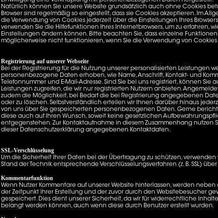
Einwilligung eine Verknüpfung mit personenbezogenen Daten hergestellt.
Natürlich können Sie unsere Website grundsätzlich auch ohne Cookies betr
Browser sind regelmäßig so eingestellt, dass sie Cookies akzeptieren. Im Al
die Verwendung von Cookies jederzeit über die Einstellungen Ihres Browsers 
verwenden Sie die Hilfefunktionen Ihres Internetbrowsers, um zu erfahren, wi
Einstellungen ändern können. Bitte beachten Sie, dass einzelne Funktionen
möglicherweise nicht funktionieren, wenn Sie die Verwendung von Cookies 
Registrierung auf unserer Webseite
Bei der Registrierung für die Nutzung unserer personalisierten Leistungen 
personenbezogene Daten erhoben, wie Name, Anschrift, Kontakt- und Kom
Telefonnummer und E-Mail-Adresse. Sind Sie bei uns registriert, können Sie a
Leistungen zugreifen, die wir nur registrierten Nutzern anbieten. Angemeld
zudem die Möglichkeit, bei Bedarf die bei Registrierung angegebenen Date
oder zu löschen. Selbstverständlich erteilen wir Ihnen darüber hinaus jederz
von uns über Sie gespeicherten personenbezogenen Daten. Gerne berichti
diese auch auf Ihren Wunsch, soweit keine gesetzlichen Aufbewahrungspfl
entgegenstehen. Zur Kontaktaufnahme in diesem Zusammenhang nutzen Si
dieser Datenschutzerklärung angegebenen Kontaktdaten.
SSL-Verschlüsselung
Um die Sicherheit Ihrer Daten bei der Übertragung zu schützen, verwenden
Stand der Technik entsprechende Verschlüsselungsverfahren (z. B. SSL) über
Kommentarfunktion
Wenn Nutzer Kommentare auf unserer Website hinterlassen, werden nebe
der Zeitpunkt ihrer Erstellung und der zuvor durch den Websitebesucher 
gespeichert. Dies dient unserer Sicherheit, da wir für widerrechtliche Inhal
belangt werden können, auch wenn diese durch Benutzer erstellt wurden.