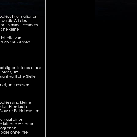
Cookies Informationen
etwa die Art des
et-Service-Providers
elche keine
 Inhalte von
nd an. Sie werden
chtigten Interesse aus
 nicht, um
rantwortliche Stelle
rtet, um unseren
okies sind kleine
rden. Hierdurch
Browser, Betriebssystem
ren auf einen
n können wir Ihnen
möglichen.
 oder ohne Ihre