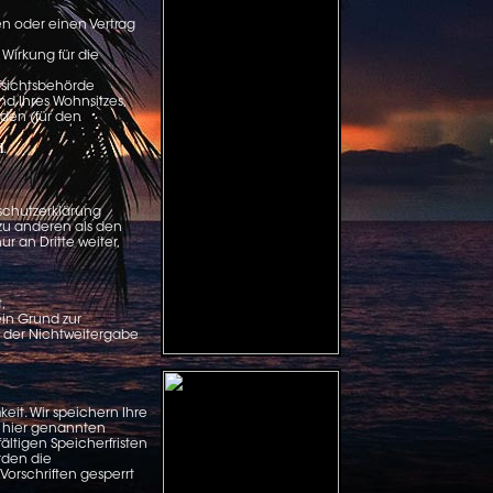
en oder einen Vertrag
 Wirkung für die
ufsichtsbehörde
d Ihres Wohnsitzes,
rden (für den
l
.
schutzerklärung
zu anderen als den
r an Dritte weiter,
,
ein Grund zur
n der Nichtweitergabe
it. Wir speichern Ihre
r hier genannten
ältigen Speicherfristen
erden die
orschriften gesperrt