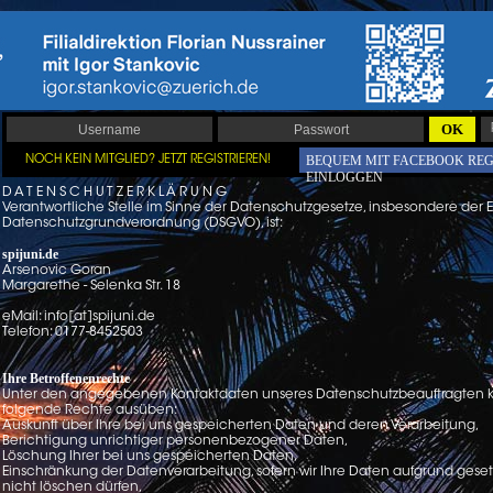
OK
BEQUEM MIT FACEBOOK REG
NOCH KEIN MITGLIED? JETZT REGISTRIEREN!
EINLOGGEN
D A T E N S C H U T Z E R K L Ä R U N G
Verantwortliche Stelle im Sinne der Datenschutzgesetze, insbesondere der E
Datenschutzgrundverordnung (DSGVO), ist:
spijuni.de
Arsenovic Goran
Margarethe - Selenka Str. 18
eMail: info[at]spijuni.de
Telefon: 0177-8452503
Ihre Betroffenenrechte
Unter den angegebenen Kontaktdaten unseres Datenschutzbeauftragten kö
folgende Rechte ausüben:
Auskunft über Ihre bei uns gespeicherten Daten und deren Verarbeitung,
Berichtigung unrichtiger personenbezogener Daten,
Löschung Ihrer bei uns gespeicherten Daten,
Einschränkung der Datenverarbeitung, sofern wir Ihre Daten aufgrund geset
nicht löschen dürfen,