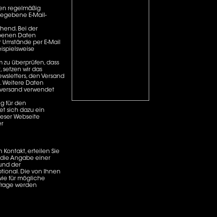
nen regelmäßig
gegebene E-Mail-
chend. Bei der
ebenen Daten
 Umstände per E-Mail
eispielsweise
m zu überprüfen, dass
 setzen wir das
ewsletters, den Versand
. Weitere Daten
rversand verwendet
g für den
et sich dazu ein
ieser Webseite
er
n Kontakt, erteilen Sie
t die Angabe einer
 und der
tional. Die von Ihnen
ie für mögliche
nfrage werden