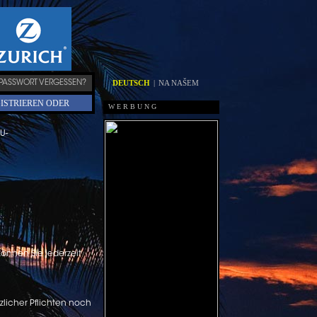
DEUTSCH
|
NA NAŠEM
PASSWORT VERGESSEN?
ISTRIEREN ODER
W E R B U N G
U-
nnen Sie jederzeit
zlicher Pflichten noch