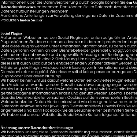
den Go
Informationen über die Datenverarbeitung durch Google können Sie
Datenschutzhinweisen
entnehmen. Dort können Sie im Datenschutzcenter auc
Datenschutz-Einstellungen verändern.
Ausführliche Anleitungen zur Verwaltung der eigenen Daten im Zusammen
finden Sie hier
Produkten
.
Social Plugins
Auf unseren Webseiten werden Social Plugins der unten aufgeführten Anbiet
Plugins können Sie daran erkennen, dass sie mit dem entsprechenden Log
Über diese Plugins werden unter Umständen Informationen, zu denen au
Daten gehören können, an den Dienstebetreiber gesendet und ggf. von die
verhindern die unbewusste und ungewollte Erfassung und Übertragung vo
Diensteanbieter durch eine 2-Klick-Lösung. Um ein gewünschtes Social Plugi
dieses erst durch Klick auf den entsprechenden Schalter aktiviert werden. Er
Aktivierung des Plugins wird auch die Erfassung von Informationen und de
Diensteanbieter ausgelöst. Wir erfassen selbst keine personenbezogenen Da
Plugins oder über deren Nutzung.
Wir haben keinen Einfluss darauf, welche Daten ein aktiviertes Plugin erfass
den Anbieter verwendet werden. Derzeit muss davon ausgegangen werden, 
Verbindung zu den Diensten des Anbieters ausgebaut wird sowie mindesten
gerätebezogene Informationen erfasst und genutzt werden. Ebenfalls besteh
dass die Diensteanbieter versuchen, Cookies auf dem verwendeten Rechne
Welche konkreten Daten hierbei erfasst und wie diese genutzt werden, ent
Datenschutzhinweisen des jeweiligen Diensteanbieters. Hinweis: Falls Sie z
angemeldet sind, kann Facebook Sie als Besucher einer bestimmten Seite ide
Wir haben auf unserer Website die Social-Media-Buttons folgender Unter
Änderung unserer Datenschutzbestimmungen
Wir behalten uns vor, diese Datenschutzerklärung anzupassen, damit sie ste
rechtlichen Anforderungen entspricht oder um Änderungen unserer Leistu