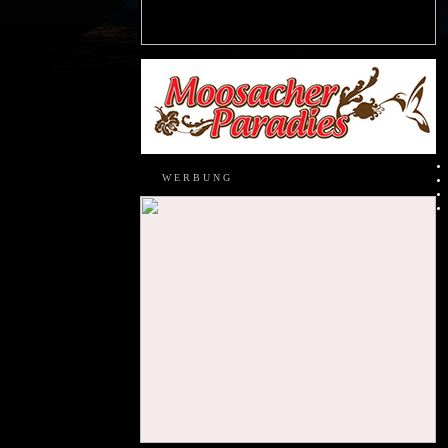
W E R B U N G