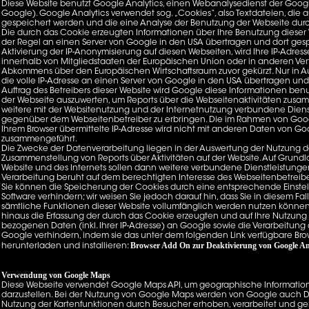
Diese Website benutzt Google Analytics, einen Webanalysedienst der Google
Google). Google Analytics verwendet sog. „Cookies“, also Textdateien, die
gespeichert werden und die eine Analyse der Benutzung der Webseite durc
Die durch das Cookie erzeugten Informationen über Ihre Benutzung dieser
der Regel an einen Server von Google in den USA übertragen und dort gesp
Aktivierung der IP-Anonymisierung auf diesen Webseiten, wird Ihre IP-Adre
innerhalb von Mitgliedstaaten der Europäischen Union oder in anderen Ver
Abkommens über den Europäischen Wirtschaftsraum zuvor gekürzt. Nur in A
die volle IP-Adresse an einen Server von Google in den USA übertragen und 
Auftrag des Betreibers dieser Website wird Google diese Informationen ben
der Webseite auszuwerten, um Reports über die Webseitenaktivitäten zus
weitere mit der Websitenutzung und der Internetnutzung verbundene Diens
gegenüber dem Webseitenbetreiber zu erbringen. Die im Rahmen von Goog
Ihrem Browser übermittelte IP-Adresse wird nicht mit anderen Daten von Go
zusammengeführt.
Die Zwecke der Datenverarbeitung liegen in der Auswertung der Nutzung d
Zusammenstellung von Reports über Aktivitäten auf der Website. Auf Grund
Website und des Internets sollen dann weitere verbundene Dienstleistunge
Verarbeitung beruht auf dem berechtigten Interesse des Webseitenbetreibe
Sie können die Speicherung der Cookies durch eine entsprechende Einstell
Software verhindern; wir weisen Sie jedoch darauf hin, dass Sie in diesem Fa
sämtliche Funktionen dieser Website vollumfänglich werden nutzen können
hinaus die Erfassung der durch das Cookie erzeugten und auf Ihre Nutzung
bezogenen Daten (inkl. Ihrer IP-Adresse) an Google sowie die Verarbeitung
Google verhindern, indem sie das unter dem folgenden Link verfügbare Bro
Browser Add On zur Deaktivierung von Google An
herunterladen und installieren:
Verwendung von Google Maps
Diese Webseite verwendet Google Maps API, um geographische Information
darzustellen. Bei der Nutzung von Google Maps werden von Google auch D
Nutzung der Kartenfunktionen durch Besucher erhoben, verarbeitet und ge