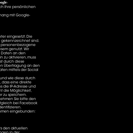
ogle-
h Ihre persönlichen
hang mit Google-
er eingesetzt. Die
o gekennzeichnet sind.
ch personenbezogene
sem genutzt. Wir
n Daten an den
n zu aktivieren, muss
st durch diese
ren Übertragung an den
ten mittels der Social
t und wie diese durch
dass eine direkte
s die IP-Adresse und
t die Möglichkeit,
r zu speichern.
nehmen Sie bitte den
eitgleich bei Facebook
ntifizieren.
nehmen eingebunden:
ts den aktuellen
ngen in der