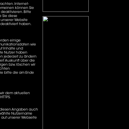
achten. Internet-
lgemeinen können Sie
deaktivieren. Bitte
e Sie diese
 unserer Website
deaktiviert haben.
werden einige
munikationsdaten wie
uf Inhalte und
ete Nutzer haben
n jederzeit zu ändern
eit Auskunft über die
gen bzw. löschen wir
ichten
e bitte die am Ende
 wir dem aktuellen
 HTTPS.
n diesen Angaben auch
gewählte Nutzername
te auf unserer Webseite