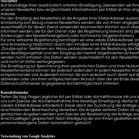
Newsletter
Auf Grundlage Ihrer ausdrücklich erteilten Einwilligung, übersenden wir Ih
unseren Newsletter bzw. vergleichbare Informationen per E-Mail an Ihre an
Adresse.
Für den Empfang des Newsletters ist die Angabe Ihrer E-Mail-Adresse ausrei
Anmeldung zum Bezug unseres Newsletters werden die von Ihnen angeg
ausschließlich für diesen Zweck verwendet. Abonnenten können auch über
informiert werden, die für den Dienst oder die Registrierung relevant sind (B
Änderungen des Newsletterangebots oder technische Gegebenheiten).
Für eine wirksame Registrierung benötigen wir eine valide E-Mail-Adresse. U
eine Anmeldung tatsächlich durch den Inhaber einer E-Mail-Adresse erfolgt,
„Double-opt-in“-Verfahren ein. Hierzu protokollieren wir die Bestellung des N
einer Bestätigungsmail und den Eingang der hiermit angeforderten Antwort
werden nicht erhoben. Die Daten werden ausschließlich für den Newslette
und nicht an Dritte weitergegeben.
Die Einwilligung zur Speicherung Ihrer persönlichen Daten und ihrer Nutzun
Newsletterversand können Sie jederzeit widerrufen. In jedem Newsletter find
entsprechender Link. Außerdem können Sie sich jederzeit auch direkt auf d
abmelden oder uns Ihren entsprechenden Wunsch über die am Ende dies
Datenschutzhinweise angegebene Kontaktmöglichkeit mitteilen.
Kontaktformular
Treten Sie bzgl. Fragen jeglicher Art per E-Mail oder Kontaktformular mit uns i
uns zum Zwecke der Kontaktaufnahme Ihre freiwillige Einwilligung. Hierfür is
validen E-Mail-Adresse erforderlich. Diese dient der Zuordnung der Anfrage
anschließenden Beantwortung derselben. Die Angabe weiterer Daten ist op
gemachten Angaben werden zum Zwecke der Bearbeitung der Anfrage sow
Anschlussfragen gespeichert. Nach Erledigung der von Ihnen gestellten A
personenbezogene Daten automatisch gelöscht.
Verwendung von Google Analytics