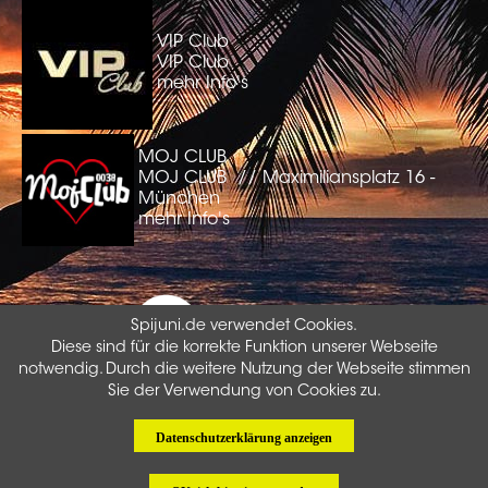
VIP Club
VIP Club
mehr Info's
MOJ CLUB
MOJ CLUB // Maximiliansplatz 16 -
München
mehr Info's
Spijuni.de verwendet Cookies.
Diese sind für die korrekte Funktion unserer Webseite
notwendig. Durch die weitere Nutzung der Webseite stimmen
Sie der Verwendung von Cookies zu.
COPYRIGHT
© 2002 - 2026 BY SPIJUNI.DE
Datenschutzerklärung anzeigen
INSIDE
KONTAKT
•
AGB
•
DATENSCHUTZ
•
IMPRESSUM